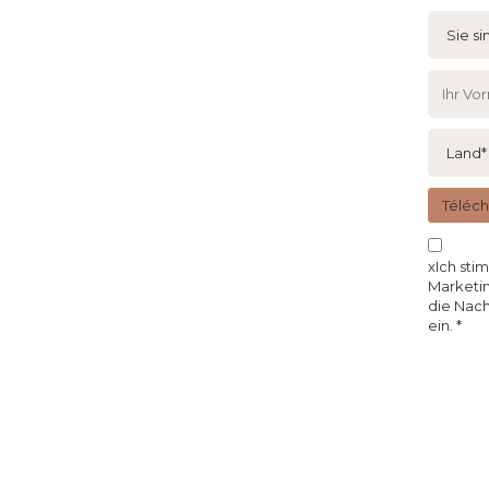
Téléc
xIch sti
Marketin
die Nach
ein.
*